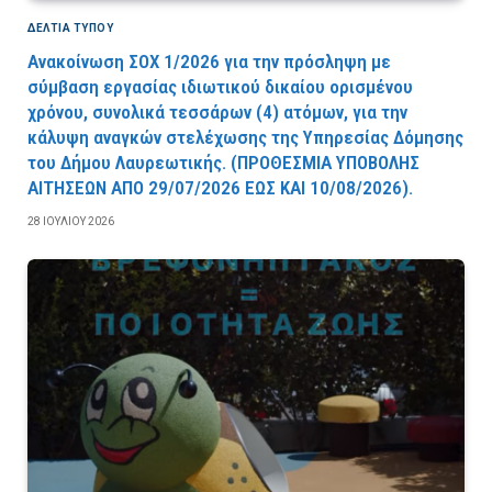
ΔΕΛΤΙΑ ΤΥΠΟΥ
Ανακοίνωση ΣΟΧ 1/2026 για την πρόσληψη με
σύμβαση εργασίας ιδιωτικού δικαίου ορισμένου
χρόνου, συνολικά τεσσάρων (4) ατόμων, για την
κάλυψη αναγκών στελέχωσης της Υπηρεσίας Δόμησης
του Δήμου Λαυρεωτικής. (ΠPOΘEΣMIA YΠOBOΛHΣ
AITHΣEΩN AΠO 29/07/2026 EΩΣ KAI 10/08/2026).
28 ΙΟΥΛΊΟΥ 2026