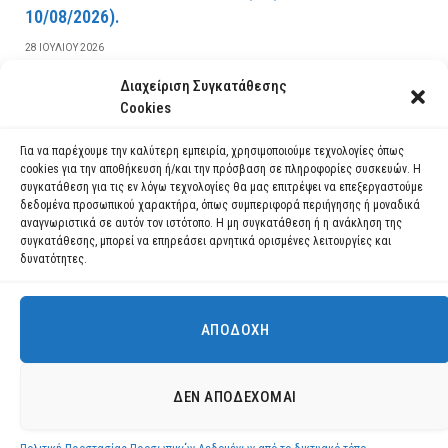
10/08/2026).
28 ΙΟΥΛΊΟΥ 2026
Διαχείριση Συγκατάθεσης
ΔΙΑΒΆΣΤΕ ΠΕΡΙΣΣΌΤΕΡΑ
Cookies
Για να παρέχουμε την καλύτερη εμπειρία, χρησιμοποιούμε τεχνολογίες όπως
cookies για την αποθήκευση ή/και την πρόσβαση σε πληροφορίες συσκευών. Η
συγκατάθεση για τις εν λόγω τεχνολογίες θα μας επιτρέψει να επεξεργαστούμε
δεδομένα προσωπικού χαρακτήρα, όπως συμπεριφορά περιήγησης ή μοναδικά
αναγνωριστικά σε αυτόν τον ιστότοπο. Η μη συγκατάθεση ή η ανάκληση της
συγκατάθεσης, μπορεί να επηρεάσει αρνητικά ορισμένες λειτουργίες και
δυνατότητες.
ΑΠΟΔΟΧΉ
Χρησιμοποιούμε cookies για να σας προσφέρουμε τη βέλτιστη εμπειρία
πλοήγησης στον ιστότοπό μας.
Μπορείτε να μάθετε ποια cookies χρησιμοποιούμε ή να τα
Facebook
YouTube
Instagram
ΔΕΝ ΑΠΟΔΈΧΟΜΑΙ
απενεργοποιήσετε στις
ρυθμίσεις
.
© 2026 ΔΗΜΟΣ ΛΑΥΡΕΩΤΙΚΗΣ All Rights Reserved Designed by EUROFIGURE
.