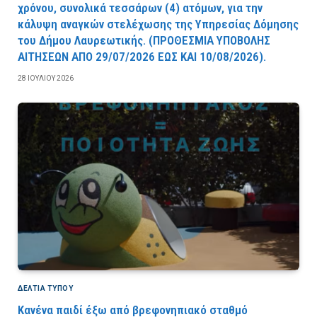
χρόνου, συνολικά τεσσάρων (4) ατόμων, για την
κάλυψη αναγκών στελέχωσης της Υπηρεσίας Δόμησης
του Δήμου Λαυρεωτικής. (ΠPOΘEΣMIA YΠOBOΛHΣ
AITHΣEΩN AΠO 29/07/2026 EΩΣ KAI 10/08/2026).
28 ΙΟΥΛΊΟΥ 2026
ΔΕΛΤΙΑ ΤΥΠΟΥ
Κανένα παιδί έξω από βρεφονηπιακό σταθμό