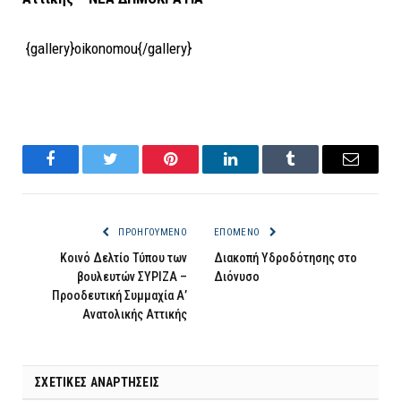
{gallery}oikonomou{/gallery}
Facebook
Twitter
Pinterest
LinkedIn
Tumblr
Email
ΠΡΟΗΓΟΎΜΕΝΟ
ΕΠΌΜΕΝΟ
Κοινό Δελτίο Τύπου των
Διακοπή Υδροδότησης στo
βουλευτών ΣΥΡΙΖΑ –
Διόνυσο
Προοδευτική Συμμαχία Α’
Ανατολικής Αττικής
ΣΧΕΤΙΚΈΣ ΑΝΑΡΤΉΣΕΙΣ