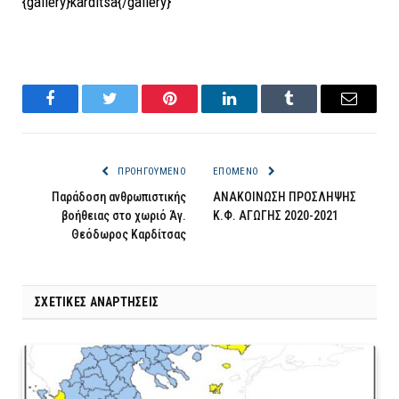
{gallery}karditsa{/gallery}
Facebook
Twitter
Pinterest
LinkedIn
Tumblr
Email
ΠΡΟΗΓΟΎΜΕΝΟ
ΕΠΌΜΕΝΟ
Παράδοση ανθρωπιστικής
ΑΝΑΚΟΙΝΩΣΗ ΠΡΟΣΛΗΨΗΣ
βοήθειας στο χωριό Άγ.
Κ.Φ. ΑΓΩΓΗΣ 2020-2021
Θεόδωρος Καρδίτσας
ΣΧΕΤΙΚΈΣ ΑΝΑΡΤΉΣΕΙΣ