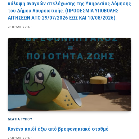
κάλυψη αναγκών στελέχωσης της Υπηρεσίας Δόμησης
του Δήμου Λαυρεωτικής. (ΠPOΘEΣMIA YΠOBOΛHΣ
AITHΣEΩN AΠO 29/07/2026 EΩΣ KAI 10/08/2026).
28 ΙΟΥΛΊΟΥ 2026
ΔΕΛΤΙΑ ΤΥΠΟΥ
Κανένα παιδί έξω από βρεφονηπιακό σταθμό
26 ΙΟΥΛΊΟΥ 2026