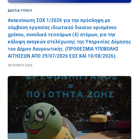
ΔΕΛΤΙΑ ΤΥΠΟΥ
Ανακοίνωση ΣΟΧ 1/2026 για την πρόσληψη με
σύμβαση εργασίας ιδιωτικού δικαίου ορισμένου
χρόνου, συνολικά τεσσάρων (4) ατόμων, για την
κάλυψη αναγκών στελέχωσης της Υπηρεσίας Δόμησης
του Δήμου Λαυρεωτικής. (ΠPOΘEΣMIA YΠOBOΛHΣ
AITHΣEΩN AΠO 29/07/2026 EΩΣ KAI 10/08/2026).
28 ΙΟΥΛΊΟΥ 2026