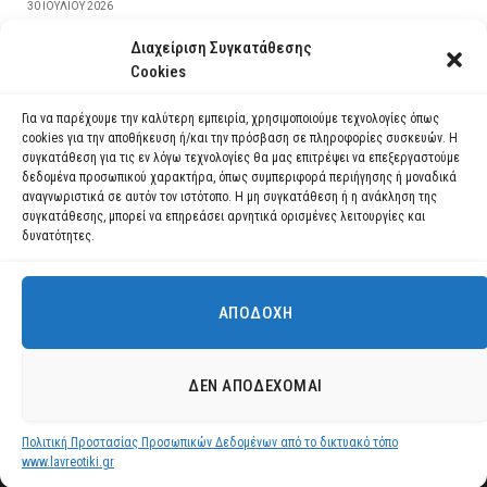
30 ΙΟΥΛΊΟΥ 2026
Διαχείριση Συγκατάθεσης
ΔΙΑΒΆΣΤΕ ΠΕΡΙΣΣΌΤΕΡΑ
Cookies
Για να παρέχουμε την καλύτερη εμπειρία, χρησιμοποιούμε τεχνολογίες όπως
cookies για την αποθήκευση ή/και την πρόσβαση σε πληροφορίες συσκευών. Η
συγκατάθεση για τις εν λόγω τεχνολογίες θα μας επιτρέψει να επεξεργαστούμε
δεδομένα προσωπικού χαρακτήρα, όπως συμπεριφορά περιήγησης ή μοναδικά
αναγνωριστικά σε αυτόν τον ιστότοπο. Η μη συγκατάθεση ή η ανάκληση της
συγκατάθεσης, μπορεί να επηρεάσει αρνητικά ορισμένες λειτουργίες και
δυνατότητες.
ΑΠΟΔΟΧΉ
Χρησιμοποιούμε cookies για να σας προσφέρουμε τη βέλτιστη εμπειρία
πλοήγησης στον ιστότοπό μας.
Μπορείτε να μάθετε ποια cookies χρησιμοποιούμε ή να τα
Facebook
YouTube
Instagram
ΔΕΝ ΑΠΟΔΈΧΟΜΑΙ
απενεργοποιήσετε στις
ρυθμίσεις
.
© 2026 ΔΗΜΟΣ ΛΑΥΡΕΩΤΙΚΗΣ All Rights Reserved Designed by EUROFIGURE
.
Πολιτική Προστασίας Προσωπικών Δεδομένων από το δικτυακό τόπο
Αποδοχή
www.lavreotiki.gr