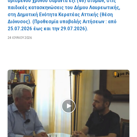
ορισμένου χρόνου σαράντα έξι (46) ατόμων, στις
παιδικές κατασκηνώσεις του Δήμου Λαυρεωτικής,
στη Δημοτική Ενότητα Κερατέας Αττικής (θέση
Διόνυσος). (Προθεσμία υποβολής Αιτήσεων : από
25.07.2026 έως και την 29.07.2026).
24 ΙΟΥΛΊΟΥ 2026