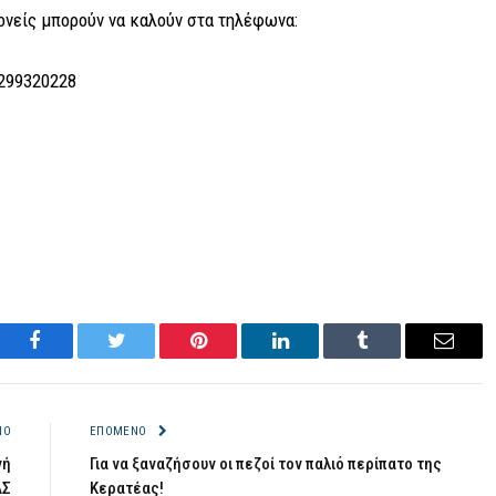
γονείς μπορούν να καλούν στα τηλέφωνα:
2299320228
Facebook
Twitter
Pinterest
LinkedIn
Tumblr
Email
ΝΟ
ΕΠΌΜΕΝΟ
νή
Για να ξαναζήσουν οι πεζοί τον παλιό περίπατο της
ΑΣ
Κερατέας!