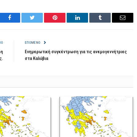
Facebook
Twitter
Pinterest
LinkedIn
Tumblr
Email
ΝΟ
ΕΠΌΜΕΝΟ
6η
Ενημερωτική συγκέντρωση για τις ανεμογεννήτριες
ς.
στα Καλύβια