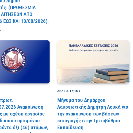
ου Δήμου
κής. (ΠPOΘEΣMIA
 AITHΣEΩN AΠO
6 EΩΣ KAI 10/08/2026).
6
Υ
ΔΕΛΤΙΑ ΤΥΠΟΥ
 πρωτ.
Μήνυμα του Δημάρχου
07.2026 Ανακοίνωση
Λαυρεωτικής Δημήτρη Λουκά για
 με σχέση εργασίας
την ανακοίνωση των βάσεων
 δικαίου ορισμένου
εισαγωγής στην Τριτοβάθμια
ράντα έξι (46) ατόμων,
Εκπαίδευση