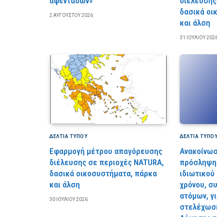
αφεντάδων»
διέλευσης
δασικά οι
2 ΑΥΓΟΎΣΤΟΥ 2026
και άλση
31 ΙΟΥΛΊΟΥ 202
ΔΕΛΤΙΑ ΤΥΠΟΥ
ΔΕΛΤΙΑ ΤΥΠΟ
Εφαρμογή μέτρου απαγόρευσης
Ανακοίνωσ
διέλευσης σε περιοχές NATURA,
πρόσληψη 
δασικά οικοσυστήματα, πάρκα
ιδιωτικού
και άλση
χρόνου, σ
ατόμων, γ
30 ΙΟΥΛΊΟΥ 2026
στελέχωση