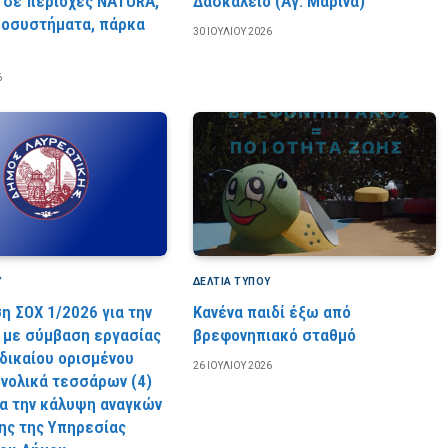
 σε περιοχές NATURA,
Δασκαλειό (Αγ. Μαρίνα)
κοσυστήματα, πάρκα
30 ΙΟΥΛΊΟΥ 2026
6
Υ
ΔΕΛΤΙΑ ΤΥΠΟΥ
η ΣΟΧ 1/2026 για την
Κανένα παιδί έξω από
με σύμβαση εργασίας
βρεφονηπιακό σταθμό
 δικαίου ορισμένου
26 ΙΟΥΛΊΟΥ 2026
υνολικά τεσσάρων (4)
ια την κάλυψη αναγκών
ς της Υπηρεσίας