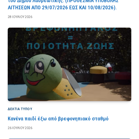
του Δήμου Λαυρεωτικής. (ΠPOΘEΣMIA YΠOBOΛHΣ
AITHΣEΩN AΠO 29/07/2026 EΩΣ KAI 10/08/2026).
28 ΙΟΥΛΊΟΥ 2026
ΔΕΛΤΙΑ ΤΥΠΟΥ
Κανένα παιδί έξω από βρεφονηπιακό σταθμό
26 ΙΟΥΛΊΟΥ 2026