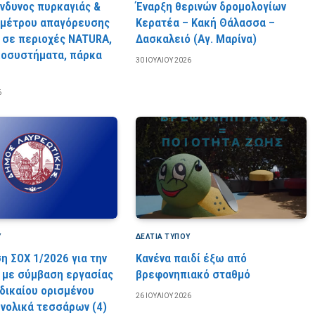
ίνδυνος πυρκαγιάς &
Έναρξη θερινών δρομολογίων
 μέτρου απαγόρευσης
Κερατέα – Κακή Θάλασσα –
 σε περιοχές NATURA,
Δασκαλειό (Αγ. Μαρίνα)
κοσυστήματα, πάρκα
30 ΙΟΥΛΊΟΥ 2026
6
Υ
ΔΕΛΤΙΑ ΤΥΠΟΥ
η ΣΟΧ 1/2026 για την
Κανένα παιδί έξω από
με σύμβαση εργασίας
βρεφονηπιακό σταθμό
 δικαίου ορισμένου
26 ΙΟΥΛΊΟΥ 2026
υνολικά τεσσάρων (4)