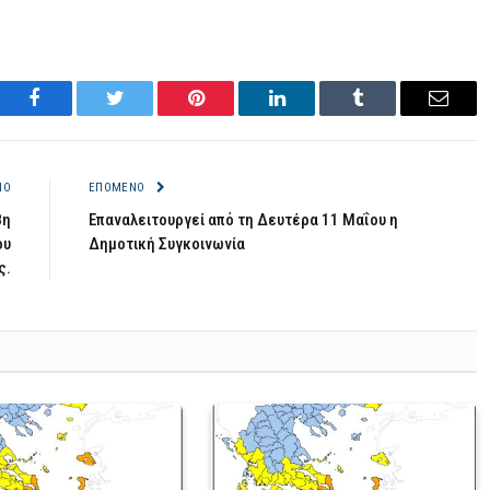
Facebook
Twitter
Pinterest
LinkedIn
Tumblr
Email
ΝΟ
ΕΠΌΜΕΝΟ
8η
Επαναλειτουργεί από τη Δευτέρα 11 Μαΐου η
ου
Δημοτική Συγκοινωνία
ς.