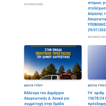
ατόμων, γ
30 ΙΟΥΛΊΟΥ 2026
στελέχωση
Δόμησης τ
Λαυρεωτι
YΠOBOΛHΣ
29/07/202
28 ΙΟΥΛΊΟΥ 202
ΔΕΛΤΙΑ ΤΥΠΟΥ
ΔΕΛΤΙΑ ΤΥΠΟ
Κάλεσμα του Δημάρχου
Υπ΄ αριθμ.
Λαυρεωτικής Δ. Λουκά για
15678/24.
συμμετοχή στην Ομάδα
πρόσληψης