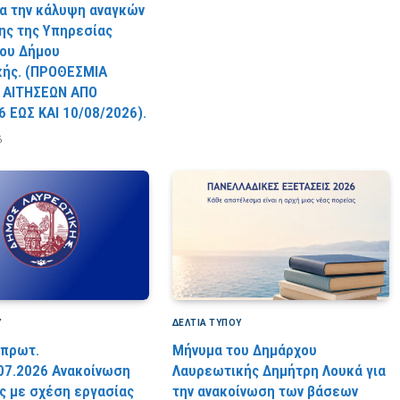
ια την κάλυψη αναγκών
ς της Υπηρεσίας
ου Δήμου
κής. (ΠPOΘEΣMIA
 AITHΣEΩN AΠO
6 EΩΣ KAI 10/08/2026).
6
Υ
ΔΕΛΤΙΑ ΤΥΠΟΥ
 πρωτ.
Μήνυμα του Δημάρχου
07.2026 Ανακοίνωση
Λαυρεωτικής Δημήτρη Λουκά για
 με σχέση εργασίας
την ανακοίνωση των βάσεων