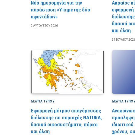
Νέα ημερομηνία για την
Ακραίος κ
παράσταση «Υπηρέτης δύο
εφαρμογή
αφεντάδων»
διέλευσης
δασικά οι
2 ΑΥΓΟΎΣΤΟΥ 2026
και άλση
31 ΙΟΥΛΊΟΥ 202
ΔΕΛΤΙΑ ΤΥΠΟΥ
ΔΕΛΤΙΑ ΤΥΠΟ
Εφαρμογή μέτρου απαγόρευσης
Ανακοίνωσ
διέλευσης σε περιοχές NATURA,
πρόσληψη 
δασικά οικοσυστήματα, πάρκα
ιδιωτικού
και άλση
χρόνου, σ