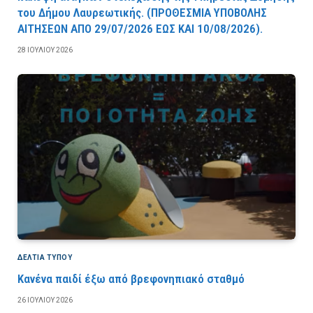
του Δήμου Λαυρεωτικής. (ΠPOΘEΣMIA YΠOBOΛHΣ
AITHΣEΩN AΠO 29/07/2026 EΩΣ KAI 10/08/2026).
28 ΙΟΥΛΊΟΥ 2026
ΔΕΛΤΙΑ ΤΥΠΟΥ
Κανένα παιδί έξω από βρεφονηπιακό σταθμό
26 ΙΟΥΛΊΟΥ 2026