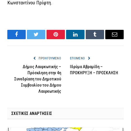
Κωνσταντίνου Πρίφτη.
Facebook
Twitter
Pinterest
LinkedIn
Tumblr
Email
ΠΡΟΗΓΟΎΜΕΝΟ
ΕΠΌΜΕΝΟ
Δήμος Λαυρεωτικής –
Ιδρύμα Αβραμίδη –
Πρόσκληση στην 4η
ΠΡΟΚΗΡΥΞΗ – ΠΡΟΣΚΛΗΣΗ
Συνεδρίαση του Δημοτικού
Συμβουλίου του Δήμου
Λαυρεωτικής
ΣΧΕΤΙΚΈΣ ΑΝΑΡΤΉΣΕΙΣ