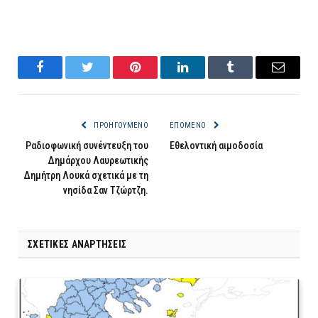
Facebook
Twitter
Pinterest
LinkedIn
Tumblr
Email
ΠΡΟΗΓΟΎΜΕΝΟ
ΕΠΌΜΕΝΟ
Ραδιοφωνική συνέντευξη του
Εθελοντική αιμοδοσία
Δημάρχου Λαυρεωτικής
Δημήτρη Λουκά σχετικά με τη
νησίδα Σαν Τζώρτζη.
ΣΧΕΤΙΚΈΣ ΑΝΑΡΤΉΣΕΙΣ