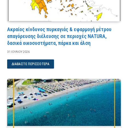
Ακραίος κίνδυνος πυρκαγιάς & εφαρμογή μέτρου
απαγόρευσης διέλευσης σε περιοχές NATURA,
δασικά οικοσυστήματα, πάρκα και άλση
31 ΙΟΥΛΊΟΥ 2026
ΔΙΑΒΆΣΤΕ ΠΕΡΙΣΣΌΤΕΡΑ