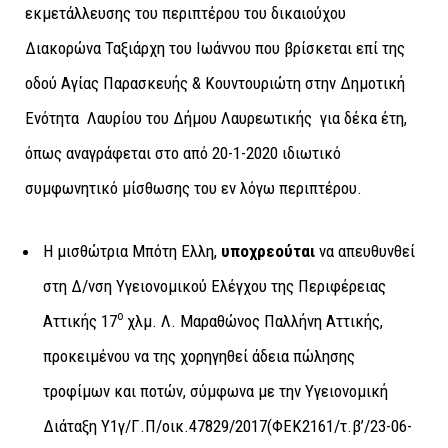
εκμετάλλευσης του περιπτέρου του δικαιούχου
Διακορώνα Ταξιάρχη του Ιωάννου που βρίσκεται επί της
οδού Αγίας Παρασκευής & Κουντουριώτη στην Δημοτική
Ενότητα Λαυρίου του Δήμου Λαυρεωτικής για δέκα έτη,
όπως αναγράφεται στο από 20-1-2020 ιδιωτικό
συμφωνητικό μίσθωσης του εν λόγω περιπτέρου.
Η μισθώτρια Μπότη Ελλη,
υποχρεούται
να απευθυνθεί
στη Δ/νση Υγειονομικού Ελέγχου της Περιφέρειας
ο
Αττικής 17
χλμ. Λ. Μαραθώνος Παλλήνη Αττικής,
προκειμένου να της χορηγηθεί άδεια πώλησης
τροφίμων και ποτών, σύμφωνα με την Υγειονομική
Διάταξη Υ1γ/Γ.Π/οικ.47829/2017(ΦΕΚ2161/τ.β’/23-06-