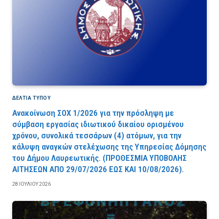
ΔΕΛΤΙΑ ΤΥΠΟΥ
Ανακοίνωση ΣΟΧ 1/2026 για την πρόσληψη με
σύμβαση εργασίας ιδιωτικού δικαίου ορισμένου
χρόνου, συνολικά τεσσάρων (4) ατόμων, για την
κάλυψη αναγκών στελέχωσης της Υπηρεσίας Δόμησης
του Δήμου Λαυρεωτικής. (ΠPOΘEΣMIA YΠOBOΛHΣ
AITHΣEΩN AΠO 29/07/2026 EΩΣ KAI 10/08/2026).
28 ΙΟΥΛΊΟΥ 2026