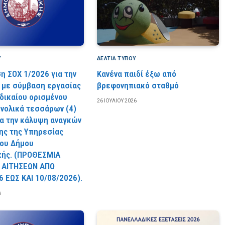
Υ
ΔΕΛΤΙΑ ΤΥΠΟΥ
η ΣΟΧ 1/2026 για την
Κανένα παιδί έξω από
με σύμβαση εργασίας
βρεφονηπιακό σταθμό
 δικαίου ορισμένου
26 ΙΟΥΛΊΟΥ 2026
υνολικά τεσσάρων (4)
ια την κάλυψη αναγκών
ς της Υπηρεσίας
ου Δήμου
κής. (ΠPOΘEΣMIA
 AITHΣEΩN AΠO
6 EΩΣ KAI 10/08/2026).
6