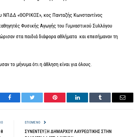
ου ΝΠΔΔ «ΘΟΡΙΚΟΣ», κος Πανταζής Κωνσταντίνος
καθηγητές Φυσικής Αγωγής του Γυμναστικού Συλλόγου
νώρισαν στα παιδιά διάφορα αθλήματα και επεσήμαναν τη
σαν το μήνυμα ότι η άθληση είναι για όλους.
Facebook
Twitter
Pinterest
LinkedIn
Tumblr
Email
ΝΟ
ΕΠΌΜΕΝΟ
-8
ΣΥΝΕΝΤΕΥΞΗ ΔΗΜΑΡΧΟΥ ΛΑΥΡΕΩΤΙΚΗΣ ΣΤΗΝ