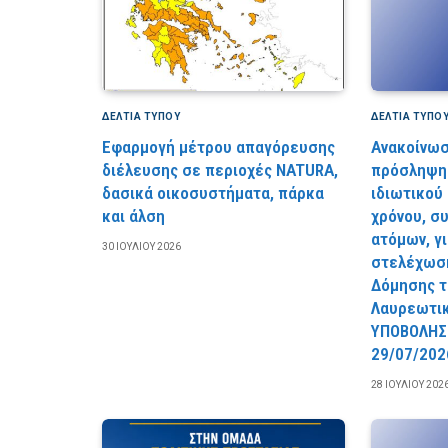
ΔΕΛΤΙΑ ΤΥΠΟΥ
ΔΕΛΤΙΑ ΤΥΠΟ
Εφαρμογή μέτρου απαγόρευσης
Ανακοίνωσ
διέλευσης σε περιοχές NATURA,
πρόσληψη 
δασικά οικοσυστήματα, πάρκα
ιδιωτικού
και άλση
χρόνου, σ
ατόμων, γ
30 ΙΟΥΛΊΟΥ 2026
στελέχωση
Δόμησης τ
Λαυρεωτι
YΠOBOΛHΣ
29/07/202
28 ΙΟΥΛΊΟΥ 202