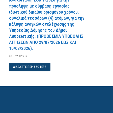
πρόσληψη με σύμβαση εργασίας
ιδιωτικού δικαίου ορισμένου χρόνου,
συνολικά τεσσάρων (4) ατόμων, για την
κάλυψη αναγκών στελέχωσης της
Υπηρεσίας Δόμησης του Δήμου
Λαυρεωτικής. (ΠPOΘEΣMIA YΠOBOΛHΣ
AITHΣEΩN AΠO 29/07/2026 EΩΣ KAI
10/08/2026).
28 ΙΟΥΛΊΟΥ 2026
ΔΙΑΒΆΣΤΕ ΠΕΡΙΣΣΌΤΕΡΑ