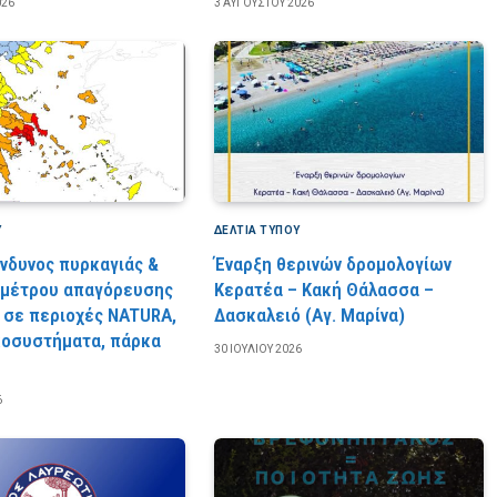
026
3 ΑΥΓΟΎΣΤΟΥ 2026
Υ
ΔΕΛΤΙΑ ΤΥΠΟΥ
ίνδυνος πυρκαγιάς &
Έναρξη θερινών δρομολογίων
 μέτρου απαγόρευσης
Κερατέα – Κακή Θάλασσα –
 σε περιοχές NATURA,
Δασκαλειό (Αγ. Μαρίνα)
κοσυστήματα, πάρκα
30 ΙΟΥΛΊΟΥ 2026
6