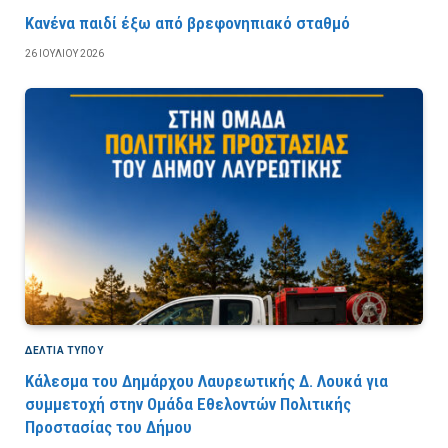
Κανένα παιδί έξω από βρεφονηπιακό σταθμό
26 ΙΟΥΛΊΟΥ 2026
ΔΕΛΤΙΑ ΤΥΠΟΥ
Κάλεσμα του Δημάρχου Λαυρεωτικής Δ. Λουκά για
συμμετοχή στην Ομάδα Εθελοντών Πολιτικής
Προστασίας του Δήμου