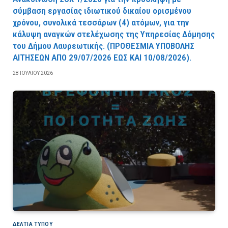
σύμβαση εργασίας ιδιωτικού δικαίου ορισμένου
χρόνου, συνολικά τεσσάρων (4) ατόμων, για την
κάλυψη αναγκών στελέχωσης της Υπηρεσίας Δόμησης
του Δήμου Λαυρεωτικής. (ΠPOΘEΣMIA YΠOBOΛHΣ
AITHΣEΩN AΠO 29/07/2026 EΩΣ KAI 10/08/2026).
28 ΙΟΥΛΊΟΥ 2026
ΔΕΛΤΙΑ ΤΥΠΟΥ