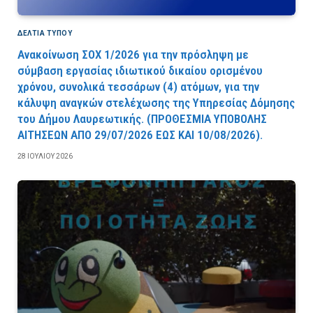
ΔΕΛΤΙΑ ΤΥΠΟΥ
Ανακοίνωση ΣΟΧ 1/2026 για την πρόσληψη με
σύμβαση εργασίας ιδιωτικού δικαίου ορισμένου
χρόνου, συνολικά τεσσάρων (4) ατόμων, για την
κάλυψη αναγκών στελέχωσης της Υπηρεσίας Δόμησης
του Δήμου Λαυρεωτικής. (ΠPOΘEΣMIA YΠOBOΛHΣ
AITHΣEΩN AΠO 29/07/2026 EΩΣ KAI 10/08/2026).
28 ΙΟΥΛΊΟΥ 2026