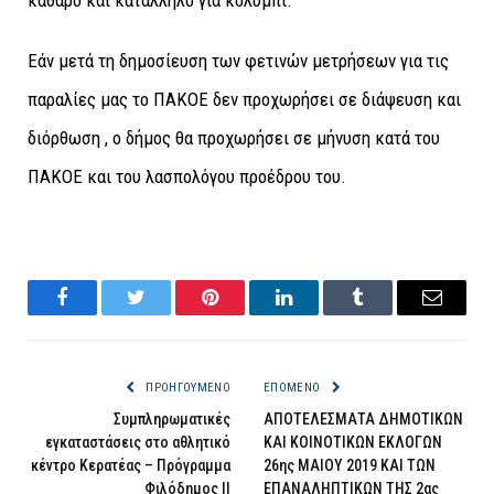
καθαρό και κατάλληλο για κολύμπι.
Εάν μετά τη δημοσίευση των φετινών μετρήσεων για τις
παραλίες μας το ΠΑΚΟΕ δεν προχωρήσει σε διάψευση και
διόρθωση , ο δήμος θα προχωρήσει σε μήνυση κατά του
ΠΑΚΟΕ και του λασπολόγου προέδρου του.
Facebook
Twitter
Pinterest
LinkedIn
Tumblr
Email
ΠΡΟΗΓΟΎΜΕΝΟ
ΕΠΌΜΕΝΟ
Συμπληρωματικές
ΑΠΟΤΕΛΕΣΜΑΤΑ ΔΗΜΟΤΙΚΩΝ
εγκαταστάσεις στο αθλητικό
ΚΑΙ ΚΟΙΝΟΤΙΚΩΝ ΕΚΛΟΓΩΝ
κέντρο Κερατέας – Πρόγραμμα
26ης ΜΑΙΟΥ 2019 ΚΑΙ ΤΩΝ
Φιλόδημος ΙΙ
ΕΠΑΝΑΛΗΠΤΙΚΩΝ ΤΗΣ 2ας