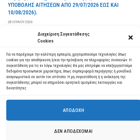
YΠOBOΛHΣ AITHΣEΩN AΠO 29/07/2026 EΩΣ KAI
10/08/2026).
28 ΙΟΥΛΊΟΥ 2026
Διαχείριση Συγκατάθεσης
ΔΙΑΒΆΣΤΕ ΠΕΡΙΣΣΌΤΕΡΑ
Cookies
Για να παρέχουμε την καλύτερη εμπειρία, χρησιμοποιούμε τεχνολογίες όπως
cookies για την αποθήκευση ή/και την πρόσβαση σε πληροφορίες συσκευών. Η
συγκατάθεση για τις εν λόγω τεχνολογίες θα μας επιτρέψει να επεξεργαστούμε
δεδομένα προσωπικού χαρακτήρα, όπως συμπεριφορά περιήγησης ή μοναδικά
αναγνωριστικά σε αυτόν τον ιστότοπο. Η μη συγκατάθεση ή η ανάκληση της
συγκατάθεσης, μπορεί να επηρεάσει αρνητικά ορισμένες λειτουργίες και
δυνατότητες.
ΑΠΟΔΟΧΉ
Χρησιμοποιούμε cookies για να σας προσφέρουμε τη βέλτιστη εμπειρία
πλοήγησης στον ιστότοπό μας.
Μπορείτε να μάθετε ποια cookies χρησιμοποιούμε ή να τα
Facebook
YouTube
Instagram
ΔΕΝ ΑΠΟΔΈΧΟΜΑΙ
απενεργοποιήσετε στις
ρυθμίσεις
.