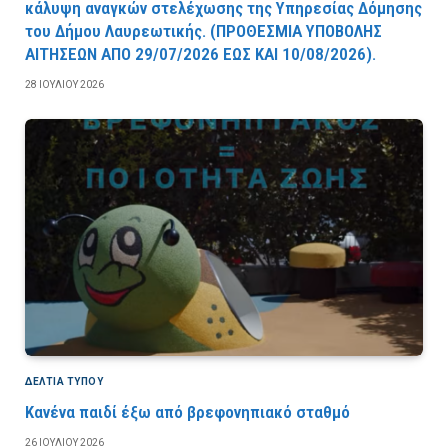
κάλυψη αναγκών στελέχωσης της Υπηρεσίας Δόμησης
του Δήμου Λαυρεωτικής. (ΠPOΘEΣMIA YΠOBOΛHΣ
AITHΣEΩN AΠO 29/07/2026 EΩΣ KAI 10/08/2026).
28 ΙΟΥΛΊΟΥ 2026
ΔΕΛΤΙΑ ΤΥΠΟΥ
Κανένα παιδί έξω από βρεφονηπιακό σταθμό
26 ΙΟΥΛΊΟΥ 2026