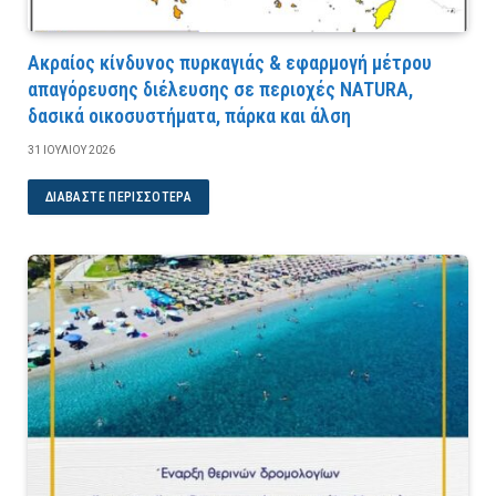
Ακραίος κίνδυνος πυρκαγιάς & εφαρμογή μέτρου
απαγόρευσης διέλευσης σε περιοχές NATURA,
δασικά οικοσυστήματα, πάρκα και άλση
31 ΙΟΥΛΊΟΥ 2026
ΔΙΑΒΆΣΤΕ ΠΕΡΙΣΣΌΤΕΡΑ