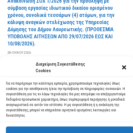
Ανακοίνωση ΣΟΧ 1/2026 για την πρόσληψη με
σύμβαση εργασίας ιδιωτικού δικαίου ορισμένου
χρόνου, συνολικά τεσσάρων (4) ατόμων, για την
κάλυψη αναγκών στελέχωσης της Υπηρεσίας
Δόμησης του Δήμου Λαυρεωτικής. (ΠPOΘEΣMIA
YΠOBOΛHΣ AITHΣEΩN AΠO 29/07/2026 EΩΣ KAI
10/08/2026).
28 ΙΟΥΛΊΟΥ 2026
Διαχείριση Συγκατάθεσης
ΔΙΑΒΆΣΤΕ ΠΕΡΙΣΣΌΤΕΡΑ
Cookies
Για να παρέχουμε την καλύτερη εμπειρία, χρησιμοποιούμε τεχνολογίες όπως
cookies για την αποθήκευση ή/και την πρόσβαση σε πληροφορίες συσκευών. Η
συγκατάθεση για τις εν λόγω τεχνολογίες θα μας επιτρέψει να επεξεργαστούμε
δεδομένα προσωπικού χαρακτήρα, όπως συμπεριφορά περιήγησης ή μοναδικά
αναγνωριστικά σε αυτόν τον ιστότοπο. Η μη συγκατάθεση ή η ανάκληση της
συγκατάθεσης, μπορεί να επηρεάσει αρνητικά ορισμένες λειτουργίες και
δυνατότητες.