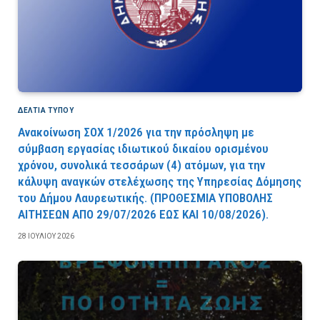
ΔΕΛΤΙΑ ΤΥΠΟΥ
Ανακοίνωση ΣΟΧ 1/2026 για την πρόσληψη με
σύμβαση εργασίας ιδιωτικού δικαίου ορισμένου
χρόνου, συνολικά τεσσάρων (4) ατόμων, για την
κάλυψη αναγκών στελέχωσης της Υπηρεσίας Δόμησης
του Δήμου Λαυρεωτικής. (ΠPOΘEΣMIA YΠOBOΛHΣ
AITHΣEΩN AΠO 29/07/2026 EΩΣ KAI 10/08/2026).
28 ΙΟΥΛΊΟΥ 2026