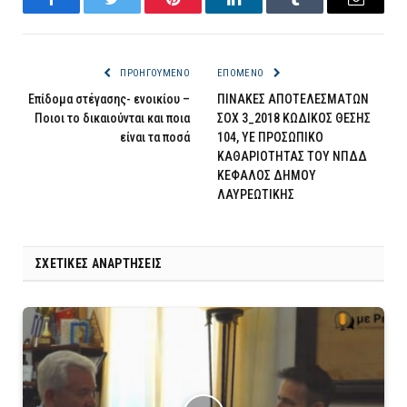
Facebook
Twitter
Pinterest
LinkedIn
Tumblr
Email
ΠΡΟΗΓΟΎΜΕΝΟ
ΕΠΌΜΕΝΟ
Επίδομα στέγασης- ενοικίου –
ΠΙΝΑΚΕΣ ΑΠΟΤΕΛΕΣΜΑΤΩΝ
Ποιοι το δικαιούνται και ποια
ΣΟΧ 3_2018 ΚΩΔΙΚΟΣ ΘΕΣΗΣ
είναι τα ποσά
104, ΥΕ ΠΡΟΣΩΠΙΚΟ
ΚΑΘΑΡΙΟΤΗΤΑΣ ΤΟΥ ΝΠΔΔ
ΚΕΦΑΛΟΣ ΔΗΜΟΥ
ΛΑΥΡΕΩΤΙΚΗΣ
ΣΧΕΤΙΚΈΣ ΑΝΑΡΤΉΣΕΙΣ