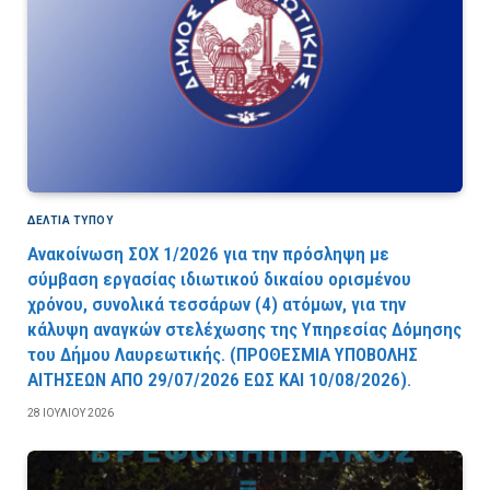
ΔΕΛΤΙΑ ΤΥΠΟΥ
Ανακοίνωση ΣΟΧ 1/2026 για την πρόσληψη με
σύμβαση εργασίας ιδιωτικού δικαίου ορισμένου
χρόνου, συνολικά τεσσάρων (4) ατόμων, για την
κάλυψη αναγκών στελέχωσης της Υπηρεσίας Δόμησης
του Δήμου Λαυρεωτικής. (ΠPOΘEΣMIA YΠOBOΛHΣ
AITHΣEΩN AΠO 29/07/2026 EΩΣ KAI 10/08/2026).
28 ΙΟΥΛΊΟΥ 2026