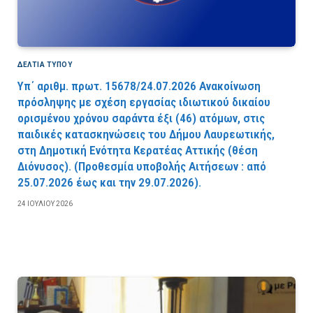
ΔΕΛΤΙΑ ΤΥΠΟΥ
Υπ΄ αριθμ. πρωτ. 15678/24.07.2026 Ανακοίνωση
πρόσληψης με σχέση εργασίας ιδιωτικού δικαίου
ορισμένου χρόνου σαράντα έξι (46) ατόμων, στις
παιδικές κατασκηνώσεις του Δήμου Λαυρεωτικής,
στη Δημοτική Ενότητα Κερατέας Αττικής (θέση
Διόνυσος). (Προθεσμία υποβολής Αιτήσεων : από
25.07.2026 έως και την 29.07.2026).
24 ΙΟΥΛΊΟΥ 2026