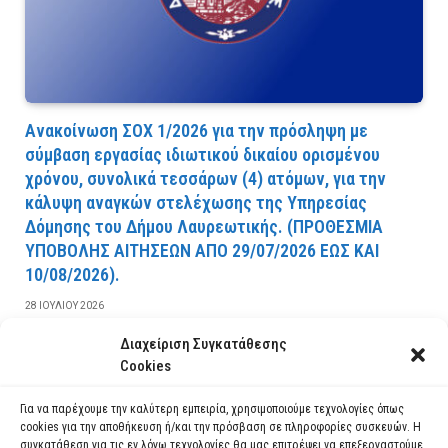
Ανακοίνωση ΣΟΧ 1/2026 για την πρόσληψη με
σύμβαση εργασίας ιδιωτικού δικαίου ορισμένου
χρόνου, συνολικά τεσσάρων (4) ατόμων, για την
κάλυψη αναγκών στελέχωσης της Υπηρεσίας
Δόμησης του Δήμου Λαυρεωτικής. (ΠPOΘEΣMIA
YΠOBOΛHΣ AITHΣEΩN AΠO 29/07/2026 EΩΣ KAI
10/08/2026).
28 ΙΟΥΛΊΟΥ 2026
Διαχείριση Συγκατάθεσης
ΔΙΑΒΆΣΤΕ ΠΕΡΙΣΣΌΤΕΡΑ
Cookies
Για να παρέχουμε την καλύτερη εμπειρία, χρησιμοποιούμε τεχνολογίες όπως
cookies για την αποθήκευση ή/και την πρόσβαση σε πληροφορίες συσκευών. Η
συγκατάθεση για τις εν λόγω τεχνολογίες θα μας επιτρέψει να επεξεργαστούμε