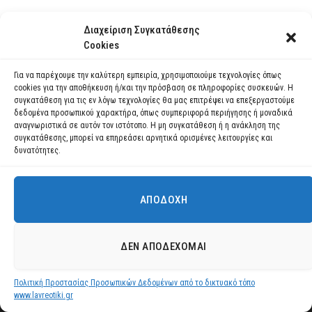
Διαχείριση Συγκατάθεσης
Cookies
Για να παρέχουμε την καλύτερη εμπειρία, χρησιμοποιούμε τεχνολογίες όπως
cookies για την αποθήκευση ή/και την πρόσβαση σε πληροφορίες συσκευών. Η
συγκατάθεση για τις εν λόγω τεχνολογίες θα μας επιτρέψει να επεξεργαστούμε
δεδομένα προσωπικού χαρακτήρα, όπως συμπεριφορά περιήγησης ή μοναδικά
αναγνωριστικά σε αυτόν τον ιστότοπο. Η μη συγκατάθεση ή η ανάκληση της
συγκατάθεσης, μπορεί να επηρεάσει αρνητικά ορισμένες λειτουργίες και
δυνατότητες.
ΑΠΟΔΟΧΉ
Ανακοίνωση ΣΟΧ 1/2026 για την πρόσληψη με
Χρησιμοποιούμε cookies για να σας προσφέρουμε τη βέλτιστη εμπειρία
πλοήγησης στον ιστότοπό μας.
σύμβαση εργασίας ιδιωτικού δικαίου ορισμένου
Μπορείτε να μάθετε ποια cookies χρησιμοποιούμε ή να τα
χρόνου, συνολικά τεσσάρων (4) ατόμων, για την
ΔΕΝ ΑΠΟΔΈΧΟΜΑΙ
απενεργοποιήσετε στις
ρυθμίσεις
.
κάλυψη αναγκών στελέχωσης της Υπηρεσίας
Δόμησης του Δήμου Λαυρεωτικής. (ΠPOΘEΣMIA
Πολιτική Προστασίας Προσωπικών Δεδομένων από το δικτυακό τόπο
Αποδοχή
YΠOBOΛHΣ AITHΣEΩN AΠO 29/07/2026 EΩΣ KAI
www.lavreotiki.gr
10/08/2026).