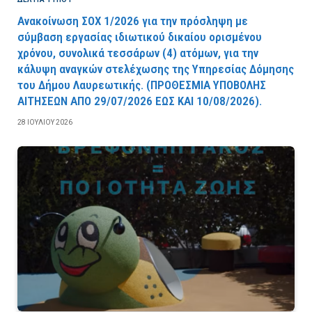
Ανακοίνωση ΣΟΧ 1/2026 για την πρόσληψη με
σύμβαση εργασίας ιδιωτικού δικαίου ορισμένου
χρόνου, συνολικά τεσσάρων (4) ατόμων, για την
κάλυψη αναγκών στελέχωσης της Υπηρεσίας Δόμησης
του Δήμου Λαυρεωτικής. (ΠPOΘEΣMIA YΠOBOΛHΣ
AITHΣEΩN AΠO 29/07/2026 EΩΣ KAI 10/08/2026).
28 ΙΟΥΛΊΟΥ 2026