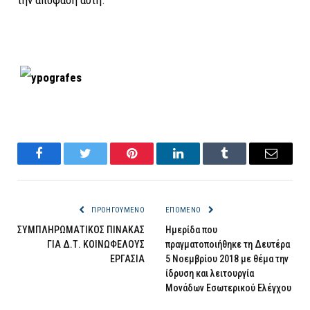
την απόφαση αυτή.
Facebook
Twitter
Pinterest
LinkedIn
Tumblr
Email
ΠΡΟΗΓΟΎΜΕΝΟ
ΕΠΌΜΕΝΟ
ΣΥΜΠΛΗΡΩΜΑΤΙΚΟΣ ΠΙΝΑΚΑΣ
Ημερίδα που
ΓΙΑ Δ.Τ. ΚΟΙΝΩΦΕΛΟΥΣ
πραγματοποιήθηκε τη Δευτέρα
ΕΡΓΑΣΙΑ
5 Νοεμβρίου 2018 με θέμα την
ίδρυση και λειτουργία
Μονάδων Εσωτερικού Ελέγχου