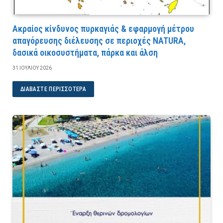
Ακραίος κίνδυνος πυρκαγιάς & εφαρμογή μέτρου
απαγόρευσης διέλευσης σε περιοχές NATURA,
δασικά οικοσυστήματα, πάρκα και άλση
31 ΙΟΥΛΊΟΥ 2026
ΔΙΑΒΆΣΤΕ ΠΕΡΙΣΣΌΤΕΡΑ