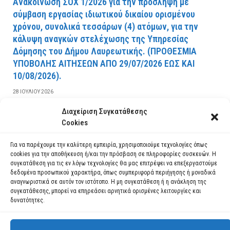
Ανακοίνωση ΣΟΧ 1/2026 για την πρόσληψη με
σύμβαση εργασίας ιδιωτικού δικαίου ορισμένου
χρόνου, συνολικά τεσσάρων (4) ατόμων, για την
κάλυψη αναγκών στελέχωσης της Υπηρεσίας
Δόμησης του Δήμου Λαυρεωτικής. (ΠPOΘEΣMIA
YΠOBOΛHΣ AITHΣEΩN AΠO 29/07/2026 EΩΣ KAI
10/08/2026).
28 ΙΟΥΛΊΟΥ 2026
Διαχείριση Συγκατάθεσης
ΔΙΑΒΆΣΤΕ ΠΕΡΙΣΣΌΤΕΡΑ
Cookies
Για να παρέχουμε την καλύτερη εμπειρία, χρησιμοποιούμε τεχνολογίες όπως
cookies για την αποθήκευση ή/και την πρόσβαση σε πληροφορίες συσκευών. Η
συγκατάθεση για τις εν λόγω τεχνολογίες θα μας επιτρέψει να επεξεργαστούμε
δεδομένα προσωπικού χαρακτήρα, όπως συμπεριφορά περιήγησης ή μοναδικά
αναγνωριστικά σε αυτόν τον ιστότοπο. Η μη συγκατάθεση ή η ανάκληση της
συγκατάθεσης, μπορεί να επηρεάσει αρνητικά ορισμένες λειτουργίες και
δυνατότητες.