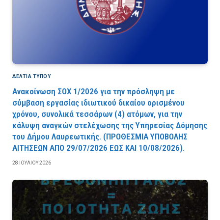
ΔΕΛΤΙΑ ΤΥΠΟΥ
Ανακοίνωση ΣΟΧ 1/2026 για την πρόσληψη με
σύμβαση εργασίας ιδιωτικού δικαίου ορισμένου
χρόνου, συνολικά τεσσάρων (4) ατόμων, για την
κάλυψη αναγκών στελέχωσης της Υπηρεσίας Δόμησης
του Δήμου Λαυρεωτικής. (ΠPOΘEΣMIA YΠOBOΛHΣ
AITHΣEΩN AΠO 29/07/2026 EΩΣ KAI 10/08/2026).
28 ΙΟΥΛΊΟΥ 2026