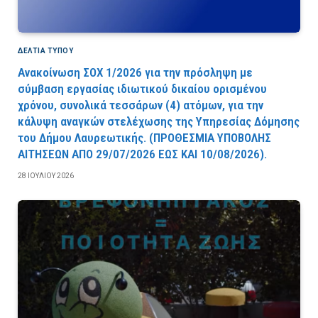
ΔΕΛΤΙΑ ΤΥΠΟΥ
Ανακοίνωση ΣΟΧ 1/2026 για την πρόσληψη με
σύμβαση εργασίας ιδιωτικού δικαίου ορισμένου
χρόνου, συνολικά τεσσάρων (4) ατόμων, για την
κάλυψη αναγκών στελέχωσης της Υπηρεσίας Δόμησης
του Δήμου Λαυρεωτικής. (ΠPOΘEΣMIA YΠOBOΛHΣ
AITHΣEΩN AΠO 29/07/2026 EΩΣ KAI 10/08/2026).
28 ΙΟΥΛΊΟΥ 2026