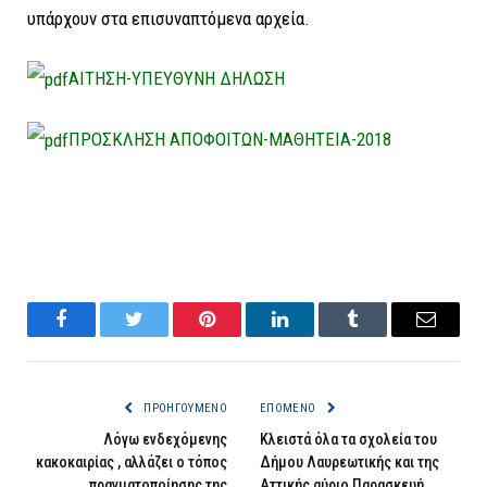
υπάρχουν στα επισυναπτόμενα αρχεία.
ΑΙΤΗΣΗ-ΥΠΕΥΘΥΝΗ ΔΗΛΩΣΗ
ΠΡΟΣΚΛΗΣΗ ΑΠΟΦΟΙΤΩΝ-ΜΑΘΗΤΕΙΑ-2018
Facebook
Twitter
Pinterest
LinkedIn
Tumblr
Email
ΠΡΟΗΓΟΎΜΕΝΟ
ΕΠΌΜΕΝΟ
Λόγω ενδεχόμενης
Κλειστά όλα τα σχολεία του
κακοκαιρίας , αλλάζει ο τόπος
Δήμου Λαυρεωτικής και της
πραγματοποίησης της
Αττικής αύριο Παρασκευή