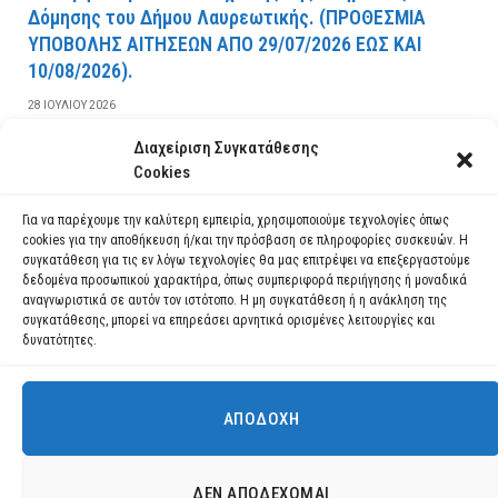
Δόμησης του Δήμου Λαυρεωτικής. (ΠPOΘEΣMIA
YΠOBOΛHΣ AITHΣEΩN AΠO 29/07/2026 EΩΣ KAI
10/08/2026).
28 ΙΟΥΛΊΟΥ 2026
Διαχείριση Συγκατάθεσης
ΔΙΑΒΆΣΤΕ ΠΕΡΙΣΣΌΤΕΡΑ
Cookies
Για να παρέχουμε την καλύτερη εμπειρία, χρησιμοποιούμε τεχνολογίες όπως
cookies για την αποθήκευση ή/και την πρόσβαση σε πληροφορίες συσκευών. Η
συγκατάθεση για τις εν λόγω τεχνολογίες θα μας επιτρέψει να επεξεργαστούμε
δεδομένα προσωπικού χαρακτήρα, όπως συμπεριφορά περιήγησης ή μοναδικά
αναγνωριστικά σε αυτόν τον ιστότοπο. Η μη συγκατάθεση ή η ανάκληση της
συγκατάθεσης, μπορεί να επηρεάσει αρνητικά ορισμένες λειτουργίες και
δυνατότητες.
ΑΠΟΔΟΧΉ
Χρησιμοποιούμε cookies για να σας προσφέρουμε τη βέλτιστη εμπειρία
πλοήγησης στον ιστότοπό μας.
Μπορείτε να μάθετε ποια cookies χρησιμοποιούμε ή να τα
Facebook
YouTube
Instagram
ΔΕΝ ΑΠΟΔΈΧΟΜΑΙ