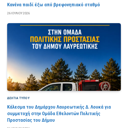
Κανένα παιδί έξω από βρεφονηπιακό σταθμό
26 ΙΟΥΛΊΟΥ 2026
ΔΕΛΤΙΑ ΤΥΠΟΥ
Κάλεσμα του Δημάρχου Λαυρεωτικής Δ. Λουκά για
συμμετοχή στην Ομάδα Εθελοντών Πολιτικής
Προστασίας του Δήμου