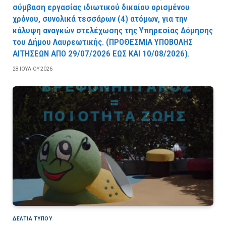
σύμβαση εργασίας ιδιωτικού δικαίου ορισμένου
χρόνου, συνολικά τεσσάρων (4) ατόμων, για την
κάλυψη αναγκών στελέχωσης της Υπηρεσίας Δόμησης
του Δήμου Λαυρεωτικής. (ΠPOΘEΣMIA YΠOBOΛHΣ
AITHΣEΩN AΠO 29/07/2026 EΩΣ KAI 10/08/2026).
28 ΙΟΥΛΊΟΥ 2026
ΔΕΛΤΙΑ ΤΥΠΟΥ