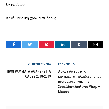
Οκτωβρίου.
Καλή μουσική χρονιά σε όλους!
Facebook
Twitter
Pinterest
LinkedIn
Tumblr
Email
ΠΡΟΗΓΟΎΜΕΝΟ
ΕΠΌΜΕΝΟ
ΠΡΟΓΡΑΜΜΑΤΑ ΑΘΛΗΣΗΣ ΓΙΑ
Λόγω ενδεχόμενης
ΟΛΟΥΣ 2018-2019
κακοκαιρίας , αλλάζει ο τόπος
πραγματοποίησης της
Συναυλίας «Διάλογοι Μίκης –
Μάνος»