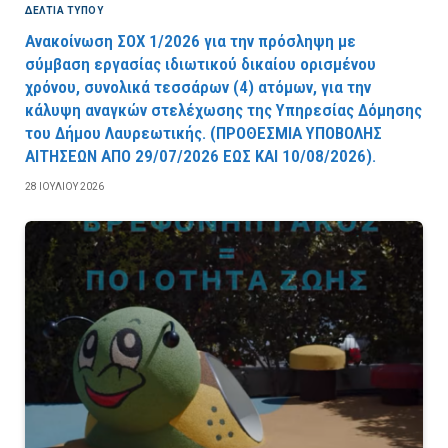
ΔΕΛΤΙΑ ΤΥΠΟΥ
Ανακοίνωση ΣΟΧ 1/2026 για την πρόσληψη με
σύμβαση εργασίας ιδιωτικού δικαίου ορισμένου
χρόνου, συνολικά τεσσάρων (4) ατόμων, για την
κάλυψη αναγκών στελέχωσης της Υπηρεσίας Δόμησης
του Δήμου Λαυρεωτικής. (ΠPOΘEΣMIA YΠOBOΛHΣ
AITHΣEΩN AΠO 29/07/2026 EΩΣ KAI 10/08/2026).
28 ΙΟΥΛΊΟΥ 2026