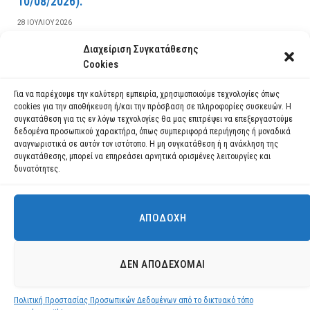
10/08/2026).
28 ΙΟΥΛΊΟΥ 2026
Διαχείριση Συγκατάθεσης
ΔΙΑΒΆΣΤΕ ΠΕΡΙΣΣΌΤΕΡΑ
Cookies
Για να παρέχουμε την καλύτερη εμπειρία, χρησιμοποιούμε τεχνολογίες όπως
cookies για την αποθήκευση ή/και την πρόσβαση σε πληροφορίες συσκευών. Η
συγκατάθεση για τις εν λόγω τεχνολογίες θα μας επιτρέψει να επεξεργαστούμε
δεδομένα προσωπικού χαρακτήρα, όπως συμπεριφορά περιήγησης ή μοναδικά
αναγνωριστικά σε αυτόν τον ιστότοπο. Η μη συγκατάθεση ή η ανάκληση της
συγκατάθεσης, μπορεί να επηρεάσει αρνητικά ορισμένες λειτουργίες και
δυνατότητες.
ΑΠΟΔΟΧΉ
Χρησιμοποιούμε cookies για να σας προσφέρουμε τη βέλτιστη εμπειρία
πλοήγησης στον ιστότοπό μας.
Μπορείτε να μάθετε ποια cookies χρησιμοποιούμε ή να τα
Facebook
YouTube
Instagram
ΔΕΝ ΑΠΟΔΈΧΟΜΑΙ
απενεργοποιήσετε στις
ρυθμίσεις
.
© 2026 ΔΗΜΟΣ ΛΑΥΡΕΩΤΙΚΗΣ All Rights Reserved Designed by EUROFIGURE
.
Πολιτική Προστασίας Προσωπικών Δεδομένων από το δικτυακό τόπο
Αποδοχή