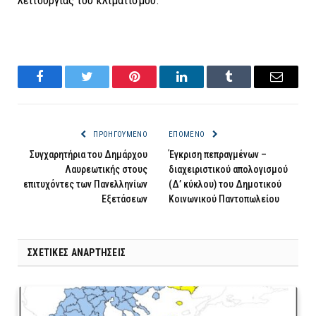
Facebook
Twitter
Pinterest
LinkedIn
Tumblr
Email
ΠΡΟΗΓΟΎΜΕΝΟ
ΕΠΌΜΕΝΟ
Συγχαρητήρια του Δημάρχου
Έγκριση πεπραγμένων –
Λαυρεωτικής στους
διαχειριστικού απολογισμού
επιτυχόντες των Πανελληνίων
(Δ’ κύκλου) του Δημοτικού
Εξετάσεων
Κοινωνικού Παντοπωλείου
ΣΧΕΤΙΚΈΣ ΑΝΑΡΤΉΣΕΙΣ