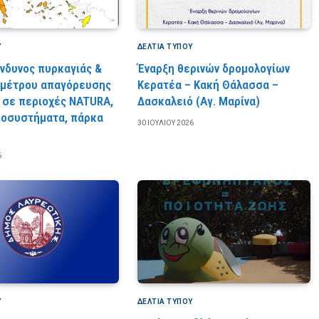
Υ
ΔΕΛΤΙΑ ΤΥΠΟΥ
ίνδυνος πυρκαγιάς &
Έναρξη θερινών δρομολογίων
 μέτρου απαγόρευσης
Κερατέα – Κακή Θάλασσα –
 σε περιοχές NATURA,
Δασκαλειό (Αγ. Μαρίνα)
κοσυστήματα, πάρκα
30 ΙΟΥΛΊΟΥ 2026
6
Υ
ΔΕΛΤΙΑ ΤΥΠΟΥ