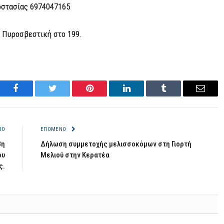
οστασίας 6974047165
 Πυροσβεστική στο 199.
Facebook
Twitter
Pinterest
LinkedIn
Tumblr
Email
ΝΟ
ΕΠΌΜΕΝΟ
8η
Δήλωση συμμετοχής μελισσοκόμων στη Γιορτή
ου
Μελιού στην Κερατέα
ς.