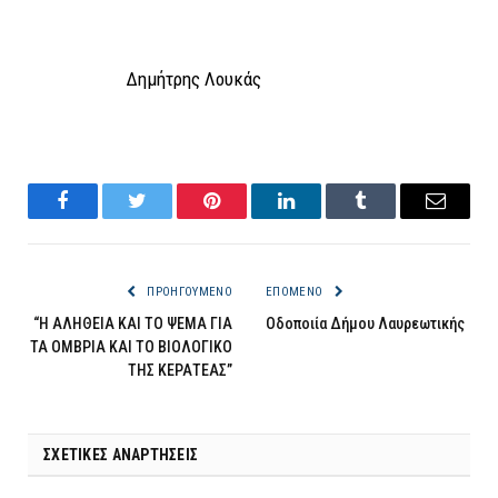
Δημήτρης Λουκάς
Facebook
Twitter
Pinterest
LinkedIn
Tumblr
Email
ΠΡΟΗΓΟΎΜΕΝΟ
ΕΠΌΜΕΝΟ
“Η ΑΛΗΘΕΙΑ ΚΑΙ ΤΟ ΨΕΜΑ ΓΙΑ
Οδοποιία Δήμου Λαυρεωτικής
ΤΑ ΟΜΒΡΙΑ ΚΑΙ ΤΟ ΒΙΟΛΟΓΙΚΟ
ΤΗΣ ΚΕΡΑΤΕΑΣ”
ΣΧΕΤΙΚΈΣ ΑΝΑΡΤΉΣΕΙΣ