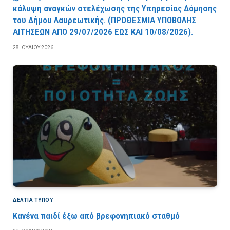
κάλυψη αναγκών στελέχωσης της Υπηρεσίας Δόμησης
του Δήμου Λαυρεωτικής. (ΠPOΘEΣMIA YΠOBOΛHΣ
AITHΣEΩN AΠO 29/07/2026 EΩΣ KAI 10/08/2026).
28 ΙΟΥΛΊΟΥ 2026
ΔΕΛΤΙΑ ΤΥΠΟΥ
Κανένα παιδί έξω από βρεφονηπιακό σταθμό