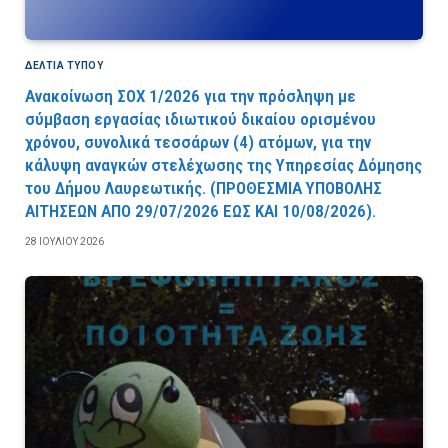
ΔΕΛΤΙΑ ΤΥΠΟΥ
Ανακοίνωση ΣΟΧ 1/2026 για την πρόσληψη με
σύμβαση εργασίας ιδιωτικού δικαίου ορισμένου
χρόνου, συνολικά τεσσάρων (4) ατόμων, για την
κάλυψη αναγκών στελέχωσης της Υπηρεσίας Δόμησης
του Δήμου Λαυρεωτικής. (ΠPOΘEΣMIA YΠOBOΛHΣ
AITHΣEΩN AΠO 29/07/2026 EΩΣ KAI 10/08/2026).
28 ΙΟΥΛΊΟΥ 2026