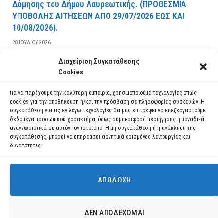
Δόμησης του Δήμου Λαυρεωτικής. (ΠPOΘEΣMIA
YΠOBOΛHΣ AITHΣEΩN AΠO 29/07/2026 EΩΣ KAI
10/08/2026).
28 ΙΟΥΛΊΟΥ 2026
Διαχείριση Συγκατάθεσης
ΔΙΑΒΆΣΤΕ ΠΕΡΙΣΣΌΤΕΡΑ
Cookies
Για να παρέχουμε την καλύτερη εμπειρία, χρησιμοποιούμε τεχνολογίες όπως
cookies για την αποθήκευση ή/και την πρόσβαση σε πληροφορίες συσκευών. Η
συγκατάθεση για τις εν λόγω τεχνολογίες θα μας επιτρέψει να επεξεργαστούμε
δεδομένα προσωπικού χαρακτήρα, όπως συμπεριφορά περιήγησης ή μοναδικά
αναγνωριστικά σε αυτόν τον ιστότοπο. Η μη συγκατάθεση ή η ανάκληση της
συγκατάθεσης, μπορεί να επηρεάσει αρνητικά ορισμένες λειτουργίες και
δυνατότητες.
ΑΠΟΔΟΧΉ
Χρησιμοποιούμε cookies για να σας προσφέρουμε τη βέλτιστη εμπειρία
πλοήγησης στον ιστότοπό μας.
Μπορείτε να μάθετε ποια cookies χρησιμοποιούμε ή να τα
Facebook
YouTube
Instagram
ΔΕΝ ΑΠΟΔΈΧΟΜΑΙ
απενεργοποιήσετε στις
ρυθμίσεις
.