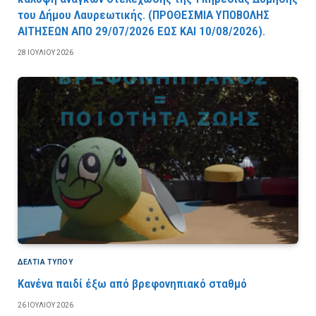
του Δήμου Λαυρεωτικής. (ΠPOΘEΣMIA YΠOBOΛHΣ
AITHΣEΩN AΠO 29/07/2026 EΩΣ KAI 10/08/2026).
28 ΙΟΥΛΊΟΥ 2026
ΔΕΛΤΙΑ ΤΥΠΟΥ
Κανένα παιδί έξω από βρεφονηπιακό σταθμό
26 ΙΟΥΛΊΟΥ 2026