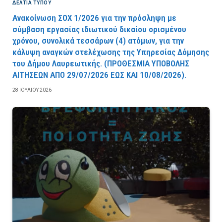
ΔΕΛΤΙΑ ΤΥΠΟΥ
Ανακοίνωση ΣΟΧ 1/2026 για την πρόσληψη με
σύμβαση εργασίας ιδιωτικού δικαίου ορισμένου
χρόνου, συνολικά τεσσάρων (4) ατόμων, για την
κάλυψη αναγκών στελέχωσης της Υπηρεσίας Δόμησης
του Δήμου Λαυρεωτικής. (ΠPOΘEΣMIA YΠOBOΛHΣ
AITHΣEΩN AΠO 29/07/2026 EΩΣ KAI 10/08/2026).
28 ΙΟΥΛΊΟΥ 2026