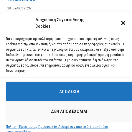
28 ΙΟΥΛΊΟΥ 2026
Διαχείριση Συγκατάθεσης
ΔΙΑΒΆΣΤΕ ΠΕΡΙΣΣΌΤΕΡΑ
Cookies
Για να παρέχουμε την καλύτερη εμπειρία, χρησιμοποιούμε τεχνολογίες όπως
cookies για την αποθήκευση ή/και την πρόσβαση σε πληροφορίες συσκευών. Η
συγκατάθεση για τις εν λόγω τεχνολογίες θα μας επιτρέψει να επεξεργαστούμε
δεδομένα προσωπικού χαρακτήρα, όπως συμπεριφορά περιήγησης ή μοναδικά
αναγνωριστικά σε αυτόν τον ιστότοπο. Η μη συγκατάθεση ή η ανάκληση της
συγκατάθεσης, μπορεί να επηρεάσει αρνητικά ορισμένες λειτουργίες και
δυνατότητες.
ΑΠΟΔΟΧΉ
Χρησιμοποιούμε cookies για να σας προσφέρουμε τη βέλτιστη εμπειρία
πλοήγησης στον ιστότοπό μας.
Μπορείτε να μάθετε ποια cookies χρησιμοποιούμε ή να τα
Facebook
YouTube
Instagram
ΔΕΝ ΑΠΟΔΈΧΟΜΑΙ
απενεργοποιήσετε στις
ρυθμίσεις
.
© 2026 ΔΗΜΟΣ ΛΑΥΡΕΩΤΙΚΗΣ All Rights Reserved Designed by EUROFIGURE
.
Πολιτική Προστασίας Προσωπικών Δεδομένων από το δικτυακό τόπο
Αποδοχή