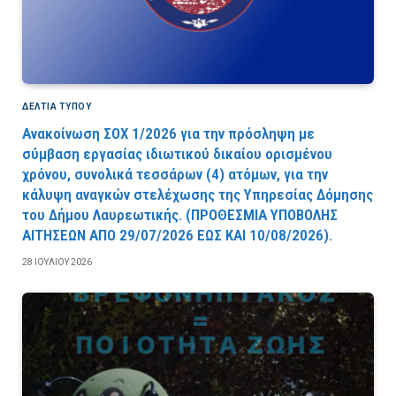
ΔΕΛΤΙΑ ΤΥΠΟΥ
Ανακοίνωση ΣΟΧ 1/2026 για την πρόσληψη με
σύμβαση εργασίας ιδιωτικού δικαίου ορισμένου
χρόνου, συνολικά τεσσάρων (4) ατόμων, για την
κάλυψη αναγκών στελέχωσης της Υπηρεσίας Δόμησης
του Δήμου Λαυρεωτικής. (ΠPOΘEΣMIA YΠOBOΛHΣ
AITHΣEΩN AΠO 29/07/2026 EΩΣ KAI 10/08/2026).
28 ΙΟΥΛΊΟΥ 2026