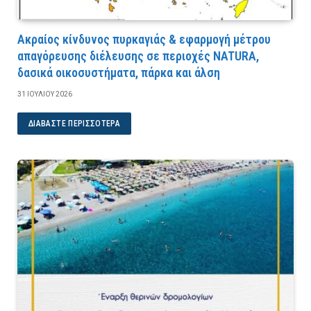
Ακραίος κίνδυνος πυρκαγιάς & εφαρμογή μέτρου
απαγόρευσης διέλευσης σε περιοχές NATURA,
δασικά οικοσυστήματα, πάρκα και άλση
31 ΙΟΥΛΊΟΥ 2026
ΔΙΑΒΆΣΤΕ ΠΕΡΙΣΣΌΤΕΡΑ