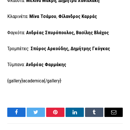
Φλάουτα:
M
ελίνα Μακρή
,
Δήμητρα Χανιαλάκη
Κλαρινέτα:
Μίνα Τσάμου
,
Φίλανδρος Καρράς
Φαγκότα:
Ανδρέας Σπυρόπουλος, Βασίλης Βλάχος
Τρομπέτες:
Σπύρος Αρκούδης, Δημήτρης Γκόγκας
Τύμπανα:
A
νδρέας Φαρμάκης
{gallery}academica{/gallery}
Facebook
Twitter
Pinterest
LinkedIn
Tumblr
Email