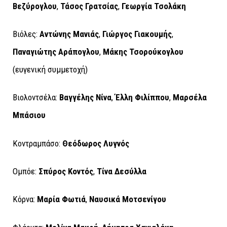
Βεζύρογλου
,
Τάσος Γρατσίας
,
Γεωργία Τσολάκη
Βιόλες:
Αντώνης Μανιάς
,
Γιώργος Γιακουμής
,
Παναγιώτης Αράπογλου
,
Μάκης Τσορούκογλου
(ευγενική συμμετοχή)
Βιολοντσέλα:
Βαγγέλης Νίνα
,
Έλλη Φιλίππου
,
Μαρσέλα
Μπάσιου
Κοντραμπάσο:
Θεόδωρος Λυγνός
Oμπόε:
Σπύρος Κοντός
,
Τίνα Δεσύλλα
Kόρνα:
Μαρία Φωτιά
,
Ναυσικά Μοτσενίγου