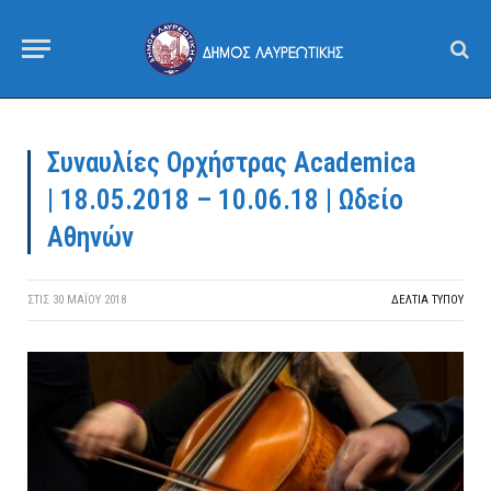
Συναυλίες Ορχήστρας Academica
| 18.05.2018 – 10.06.18 | Ωδείο
Αθηνών
ΣΤΙΣ
30 ΜΑΪ́ΟΥ 2018
ΔΕΛΤΙΑ ΤΥΠΟΥ