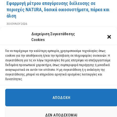
Εφαρμογή μέτρου απαγόρευσης διέλευσης σε
περιοχές NATURA, δασικά οικοσυστήματα, πάρκα και
άλση
30 ΙΟΥΛΊΟΥ 2026
Διαχείριση Συγκατάθεσης
ΔΙΑΒΆΣΤΕ ΠΕΡΙΣΣΌΤΕΡΑ
Cookies
Για να παρέχουμε την καλύτερη εμπειρία, χρησιμοποιούμε τεχνολογίες όπως
cookies για την αποθήκευση ή/και την πρόσβαση σε πληροφορίες συσκευών. Η
συγκατάθεση για τις εν λόγω τεχνολογίες θα μας επιτρέψει να επεξεργαστούμε
δεδομένα προσωπικού χαρακτήρα, όπως συμπεριφορά περιήγησης ή μοναδικά
αναγνωριστικά σε αυτόν τον ιστότοπο. Η μη συγκατάθεση ή η ανάκληση της
συγκατάθεσης, μπορεί να επηρεάσει αρνητικά ορισμένες λειτουργίες και
δυνατότητες.
ΑΠΟΔΟΧΉ
Χρησιμοποιούμε cookies για να σας προσφέρουμε τη βέλτιστη εμπειρία
πλοήγησης στον ιστότοπό μας.
Μπορείτε να μάθετε ποια cookies χρησιμοποιούμε ή να τα
Facebook
YouTube
Instagram
ΔΕΝ ΑΠΟΔΈΧΟΜΑΙ
απενεργοποιήσετε στις
ρυθμίσεις
.