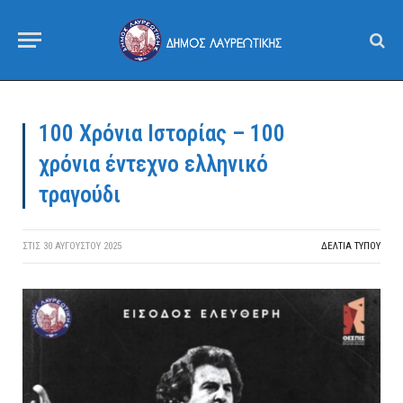
100 Χρόνια Ιστορίας – 100
χρόνια έντεχνο ελληνικό
τραγούδι
ΣΤΙΣ
30 ΑΥΓΟΎΣΤΟΥ 2025
ΔΕΛΤΙΑ ΤΥΠΟΥ