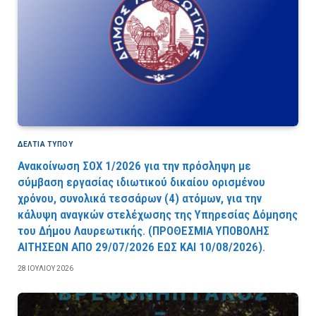
ΔΕΛΤΙΑ ΤΥΠΟΥ
Ανακοίνωση ΣΟΧ 1/2026 για την πρόσληψη με
σύμβαση εργασίας ιδιωτικού δικαίου ορισμένου
χρόνου, συνολικά τεσσάρων (4) ατόμων, για την
κάλυψη αναγκών στελέχωσης της Υπηρεσίας Δόμησης
του Δήμου Λαυρεωτικής. (ΠPOΘEΣMIA YΠOBOΛHΣ
AITHΣEΩN AΠO 29/07/2026 EΩΣ KAI 10/08/2026).
28 ΙΟΥΛΊΟΥ 2026