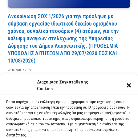
Ανακοίνωση ΣΟΧ 1/2026 για την πρόσληψη με
σύμβαση εργασίας ιδιωτικού δικαίου ορισμένου
χρόνου, συνολικά τεσσάρων (4) ατόμων, για την
κάλυψη αναγκών στελέχωσης της Υπηρεσίας
Δόμησης του Δήμου Λαυρεωτικής. (ΠPOΘEΣMIA
YΠOBOΛHΣ AITHΣEΩN AΠO 29/07/2026 EΩΣ KAI
10/08/2026).
28 ΙΟΥΛΊΟΥ 2026
Διαχείριση Συγκατάθεσης
ΔΙΑΒΆΣΤΕ ΠΕΡΙΣΣΌΤΕΡΑ
Cookies
Για να παρέχουμε την καλύτερη εμπειρία, χρησιμοποιούμε τεχνολογίες όπως
cookies για την αποθήκευση ή/και την πρόσβαση σε πληροφορίες συσκευών. Η
συγκατάθεση για τις εν λόγω τεχνολογίες θα μας επιτρέψει να επεξεργαστούμε
δεδομένα προσωπικού χαρακτήρα, όπως συμπεριφορά περιήγησης ή μοναδικά
αναγνωριστικά σε αυτόν τον ιστότοπο. Η μη συγκατάθεση ή η ανάκληση της
συγκατάθεσης, μπορεί να επηρεάσει αρνητικά ορισμένες λειτουργίες και
δυνατότητες.