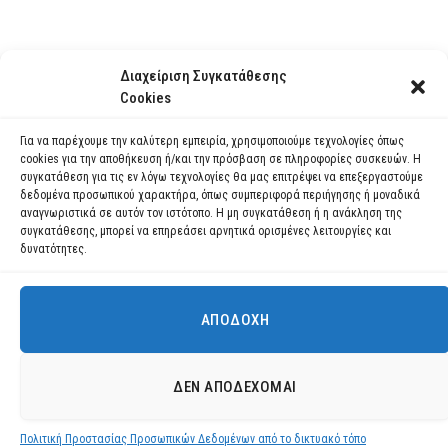
Διαχείριση Συγκατάθεσης
Cookies
Για να παρέχουμε την καλύτερη εμπειρία, χρησιμοποιούμε τεχνολογίες όπως
cookies για την αποθήκευση ή/και την πρόσβαση σε πληροφορίες συσκευών. Η
συγκατάθεση για τις εν λόγω τεχνολογίες θα μας επιτρέψει να επεξεργαστούμε
δεδομένα προσωπικού χαρακτήρα, όπως συμπεριφορά περιήγησης ή μοναδικά
αναγνωριστικά σε αυτόν τον ιστότοπο. Η μη συγκατάθεση ή η ανάκληση της
συγκατάθεσης, μπορεί να επηρεάσει αρνητικά ορισμένες λειτουργίες και
δυνατότητες.
ΑΠΟΔΟΧΉ
Χρησιμοποιούμε cookies για να σας προσφέρουμε τη βέλτιστη εμπειρία
πλοήγησης στον ιστότοπό μας.
Μπορείτε να μάθετε ποια cookies χρησιμοποιούμε ή να τα
Facebook
YouTube
Instagram
ΔΕΝ ΑΠΟΔΈΧΟΜΑΙ
απενεργοποιήσετε στις
ρυθμίσεις
.
© 2026 ΔΗΜΟΣ ΛΑΥΡΕΩΤΙΚΗΣ All Rights Reserved Designed by EUROFIGURE
.
Πολιτική Προστασίας Προσωπικών Δεδομένων από το δικτυακό τόπο
Αποδοχή