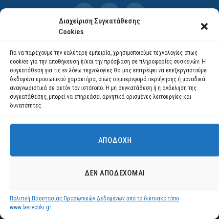
Facebook
YouTube
Instagram
Διαχείριση Συγκατάθεσης
Cookies
© 2026 ΔΗΜΟΣ ΛΑΥΡΕΩΤΙΚΗΣ All Rights Reserved Designed by EUROFIGURE
.
Για να παρέχουμε την καλύτερη εμπειρία, χρησιμοποιούμε τεχνολογίες όπως
cookies για την αποθήκευση ή/και την πρόσβαση σε πληροφορίες συσκευών. Η
συγκατάθεση για τις εν λόγω τεχνολογίες θα μας επιτρέψει να επεξεργαστούμε
δεδομένα προσωπικού χαρακτήρα, όπως συμπεριφορά περιήγησης ή μοναδικά
αναγνωριστικά σε αυτόν τον ιστότοπο. Η μη συγκατάθεση ή η ανάκληση της
συγκατάθεσης, μπορεί να επηρεάσει αρνητικά ορισμένες λειτουργίες και
δυνατότητες.
ΑΠΟΔΟΧΉ
Χρησιμοποιούμε cookies για να σας προσφέρουμε τη βέλτιστη εμπειρία
πλοήγησης στον ιστότοπό μας.
Μπορείτε να μάθετε ποια cookies χρησιμοποιούμε ή να τα
ΔΕΝ ΑΠΟΔΈΧΟΜΑΙ
απενεργοποιήσετε στις
ρυθμίσεις
.
Πολιτική Προστασίας Προσωπικών Δεδομένων από το δικτυακό τόπο
Αποδοχή
www.lavreotiki.gr