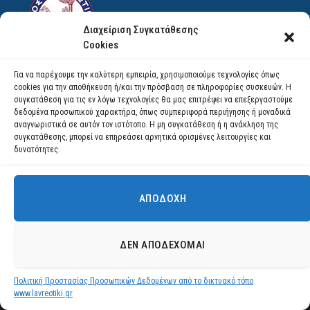
Διαχείριση Συγκατάθεσης
Cookies
Για να παρέχουμε την καλύτερη εμπειρία, χρησιμοποιούμε τεχνολογίες όπως
cookies για την αποθήκευση ή/και την πρόσβαση σε πληροφορίες συσκευών. Η
Facebook
YouTube
Instagram
συγκατάθεση για τις εν λόγω τεχνολογίες θα μας επιτρέψει να επεξεργαστούμε
δεδομένα προσωπικού χαρακτήρα, όπως συμπεριφορά περιήγησης ή μοναδικά
αναγνωριστικά σε αυτόν τον ιστότοπο. Η μη συγκατάθεση ή η ανάκληση της
© 2026 ΔΗΜΟΣ ΛΑΥΡΕΩΤΙΚΗΣ All Rights Reserved Designed by EUROFIGURE
.
συγκατάθεσης, μπορεί να επηρεάσει αρνητικά ορισμένες λειτουργίες και
δυνατότητες.
ΑΠΟΔΟΧΉ
Χρησιμοποιούμε cookies για να σας προσφέρουμε τη βέλτιστη εμπειρία
πλοήγησης στον ιστότοπό μας.
Μπορείτε να μάθετε ποια cookies χρησιμοποιούμε ή να τα
ΔΕΝ ΑΠΟΔΈΧΟΜΑΙ
απενεργοποιήσετε στις
ρυθμίσεις
.
Πολιτική Προστασίας Προσωπικών Δεδομένων από το δικτυακό τόπο
Αποδοχή
www.lavreotiki.gr